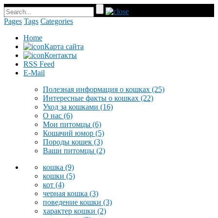
Pages
Tags
Categories
Home
Карта сайта
Контакты
RSS Feed
E-Mail
Полезная информация о кошках
(25)
Интересные факты о кошках
(22)
Уход за кошками
(16)
О нас
(6)
Мои питомцы
(6)
Кошачий юмор
(5)
Породы кошек
(3)
Ваши питомцы
(2)
кошка
(9)
кошки
(5)
кот
(4)
черная кошка
(3)
поведение кошки
(3)
характер кошки
(2)