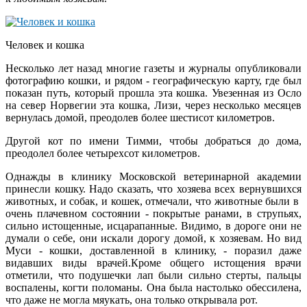
Человек и кошка
Несколько лет назад многие газеты и журналы опубликовали
фотографию кошки, и рядом - географическую карту, где был
показан путь, который прошла эта кошка. Увезенная из Осло
на север Норвегии эта кошка, Лизи, через несколько месяцев
вернулась домой, преодолев более шестисот километров.
Другой кот по имени Тимми, чтобы добраться до дома,
преодолел более четырехсот километров.
Однажды в клинику Московской ветеринарной академии
принесли кошку. Надо сказать, что хозяева всех вернувшихся
животных, и собак, и кошек, отмечали, что животные были в
очень плачевном состоянии - покрытые ранами, в струпьях,
сильно истощенные, исцарапанные. Видимо, в дороге они не
думали о себе, они искали дорогу домой, к хозяевам. Но вид
Муси - кошки, доставленной в клинику, - поразил даже
видавших виды врачей.Кроме общего истощения врачи
отметили, что подушечки лап были сильно стерты, пальцы
воспалены, когти поломаны. Она была настолько обессилена,
что даже не могла мяукать, она только открывала рот.