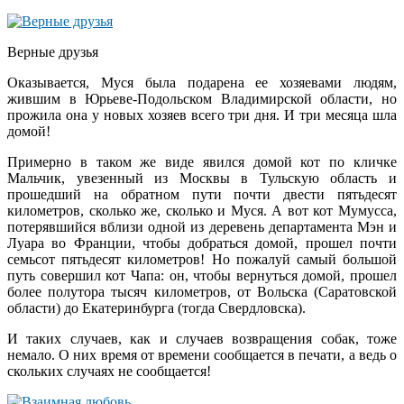
Верные друзья
Оказывается, Муся была подарена ее хозяевами людям,
жившим в Юрьеве-Подольском Владимирской области, но
прожила она у новых хозяев всего три дня. И три месяца шла
домой!
Примерно в таком же виде явился домой кот по кличке
Мальчик, увезенный из Москвы в Тульскую область и
прошедший на обратном пути почти двести пятьдесят
километров, сколько же, сколько и Муся. А вот кот Мумусса,
потерявшийся вблизи одной из деревень департамента Мэн и
Луара во Франции, чтобы добраться домой, прошел почти
семьсот пятьдесят километров! Но пожалуй самый большой
путь совершил кот Чапа: он, чтобы вернуться домой, прошел
более полутора тысяч километров, от Вольска (Саратовской
области) до Екатеринбурга (тогда Свердловска).
И таких случаев, как и случаев возвращения собак, тоже
немало. О них время от времени сообщается в печати, а ведь о
скольких случаях не сообщается!