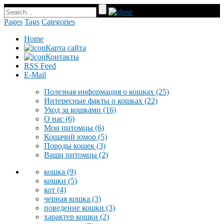
Pages
Tags
Categories
Home
Карта сайта
Контакты
RSS Feed
E-Mail
Полезная информация о кошках
(25)
Интересные факты о кошках
(22)
Уход за кошками
(16)
О нас
(6)
Мои питомцы
(6)
Кошачий юмор
(5)
Породы кошек
(3)
Ваши питомцы
(2)
кошка
(9)
кошки
(5)
кот
(4)
черная кошка
(3)
поведение кошки
(3)
характер кошки
(2)