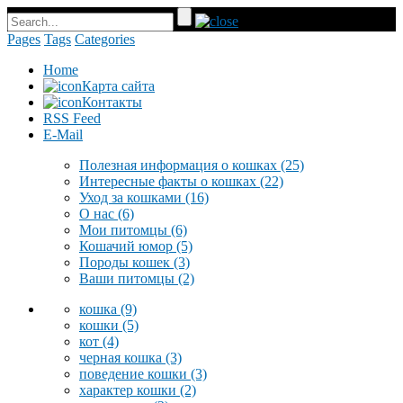
Pages
Tags
Categories
Home
Карта сайта
Контакты
RSS Feed
E-Mail
Полезная информация о кошках
(25)
Интересные факты о кошках
(22)
Уход за кошками
(16)
О нас
(6)
Мои питомцы
(6)
Кошачий юмор
(5)
Породы кошек
(3)
Ваши питомцы
(2)
кошка
(9)
кошки
(5)
кот
(4)
черная кошка
(3)
поведение кошки
(3)
характер кошки
(2)