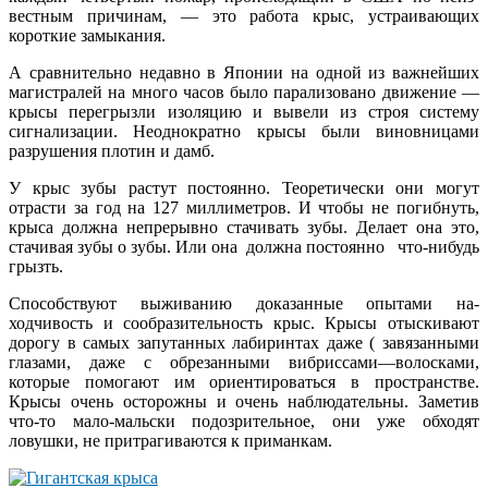
вестным причинам, — это работа крыс, устраивающих
короткие замы­кания.
А сравнительно недавно в Японии на одной из важнейших
магистралей на много часов было парализовано движение —
крысы перегрызли изо­ляцию и вывели из строя систему
сигнализации. Неоднократно крысы были виновницами
разрушения пло­тин и дамб.
У крыс зубы pастут постоянно. Теоретически они могут
отрасти за год на 127 миллиметров. И чтобы не погибнуть,
крыса должна непре­рывно стачивать зубы. Делает она это,
стачивая зубы о зубы. Или она должна постоянно что-нибудь
грызть.
Способствуют вы­живанию доказанные опытами на­
ходчивость и сообразительность крыс. Крысы отыскивают
дорогу в самых запутанных лабиринтах даже ( завязанными
глазами, даже с обре­занными вибриссами—волосками,
которые помогают им ориентироваться в пространстве.
Крысы очень осто­рожны и очень наблюдательны. За­метив
что-то мало-мальски подозри­тельное, они уже обходят
ловушки, не притрагиваются к приманкам.