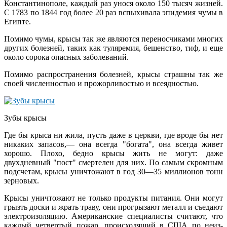
Константинополе, каждый раз унося около 150 тысяч жизней.
С 1783 по 1844 год более 20 раз вспыхивала эпидемия чумы в
Египте.
Помимо чумы, крысы так же являются переносчиками многих
других болезней, таких как туляремия, бешенство, тиф, и еще
около сорока опасных заболеваний.
Помимо распространения болезней, крысы страшны так же
своей численностью и прожорливостью и всеядностью.
Зубы крысы
Где бы крыса ни жила, пусть даже в церкви, где вроде бы нет
никаких запасов,— она всегда "богата", она всегда живет
хорошо. Плохо, бедно крысы жить не могут: даже
двухдневный "пост" смертелен для них. По самым скромным
подсчетам, крысы уничтожают в год 30—35 миллионов тонн
зерновых.
Крысы уничтожают не только про­дукты питания. Они могут
грызть доски и жрать траву, они прогры­зают металл и съедают
электроизо­ляцию. Американские специалисты считают, что
каждый четвертый по­жар, происходящий в США по неиз­