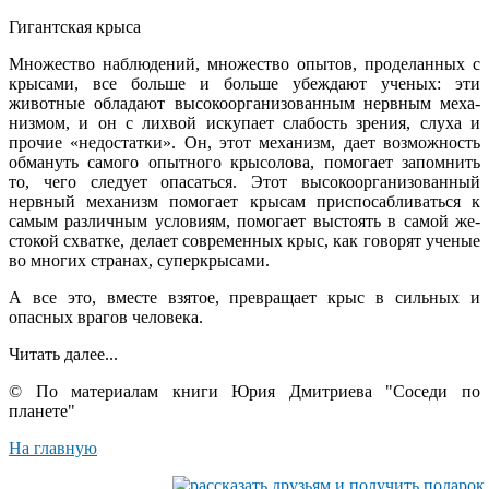
Гигантская крыса
Множество наблюдений, множе­ство опытов, проделанных с
крыса­ми, все больше и больше убеждают ученых: эти
животные обладают вы­сокоорганизованным нервным меха­
низмом, и он с лихвой искупает сла­бость зрения, слуха и
прочие «недо­статки». Он, этот механизм, дает возможность
обмануть самого опыт­ного крысолова, помогает запомнить
то, чего следует опасаться. Этот вы­сокоорганизованный
нервный меха­низм помогает крысам приспосабли­ваться к
самым различным услови­ям, помогает выстоять в самой же­
стокой схватке, делает современных крыс, как говорят ученые
во многих странах, суперкрысами.
А все это, вместе взятое, превращает крыс в сильных и
опасных врагов человека.
Читать далее...
© По материалам книги Юрия Дмитриева "Соседи по
планете"
На главную