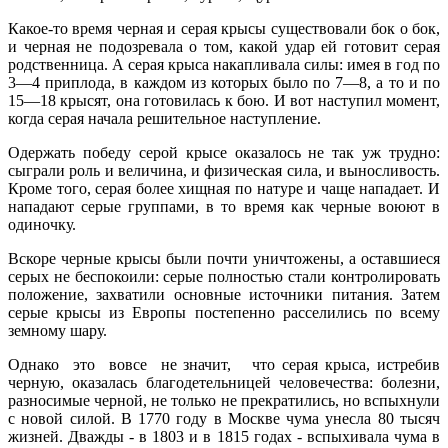
Какое-то время черная и серая крысы существовали бок о бок,
и черная не подозревала о том, какой удар ей готовит серая
родственница. А серая крыса накап­ливала силы: имея в год по
3—4 приплода, в каждом из которых было по 7—8, а то и по
15—18 кры­сят, она готовилась к бою. И вот на­ступил момент,
когда серая начала решительное наступление.
Одержать победу серой крысе оказалось не так уж трудно:
сыгра­ли роль и величина, и физическая сила, и выносливость.
Кроме того, серая более хищная по натуре и ча­ще нападает. И
нападают серые группами, в то время как черные воюют в
одиночку.
Вскоре черные крысы были почти уничтожены, а оставшиеся
серых не беспокоили: серые полностью стали контролировать
положение, захватили основные источники питания. Затем
серые крысы из Европы постепенно расселились по всему
земному шару.
Однако это вовсе не значит, что серая крыса, истребив
черную, оказалась благодетельницей человечества: болезни,
разносимые чер­ной, не только не прекратились, но вспыхнули
с новой силой. В 1770 году в Москве чума унесла 80 тысяч
жизней. Дважды - в 1803 и в 1815 годах - вспыхивала чума в