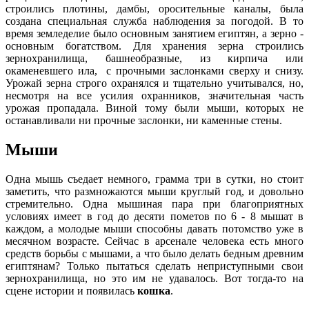
строились плотины, дамбы, оросительные каналы, была
создана специальная служба наблюдения за погодой. В то
время земледелие было основным занятием египтян, а зерно -
основным богатством. Для хранения зерна строились
зернохранилища, башнеобразные, из кирпича или
окаменевшего ила, с прочными заслонками сверху и снизу.
Урожай зерна строго охранялся и тщательно учитывался, но,
несмотря на все усилия охранников, значительная часть
урожая пропадала. Виной тому были мыши, которых не
останавливали ни прочные заслонки, ни каменные стены.
Мыши
Одна мышь съедает немного, грамма три в сутки, но стоит
заметить, что размножаются мыши круглый год, и довольно
стремительно. Одна мышиная пара при благоприятных
условиях имеет в год до десяти пометов по 6 - 8 мышат в
каждом, а молодые мыши способны давать потомство уже в
месячном возрасте. Сейчас в арсенале человека есть много
средств борьбы с мышами, а что было делать бедным древним
египтянам? Только пытаться сделать неприступными свои
зернохранилища, но это им не удавалось. Вот тогда-то на
сцене истории и появилась
кошка
.