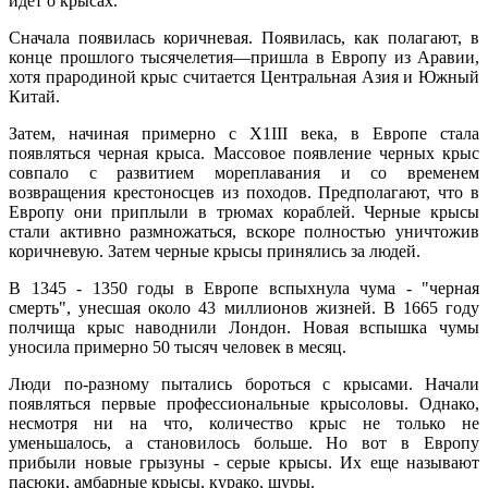
идет о крысах.
Сначала появилась коричневая. Появилась, как полагают, в
конце про­шлого тысячелетия—пришла в Ев­ропу из Аравии,
хотя прародиной крыс считается Центральная Азия и Южный
Китай.
Затем, начиная примерно с X1III века, в Европе стала
появляться черная крыса. Массовое появление черных крыс
совпало с развитием мореплавания и со вре­менем
возвращения крестоносцев из походов. Предполагают, что в
Европу они приплыли в трюмах кораблей. Черные крысы
стали активно размножаться, вскоре полностью уничтожив
коричневую. Затем черные крысы принялись за людей.
В 1345 - 1350 годы в Европе вспыхнула чума - "черная
смерть", унесшая около 43 миллионов жизней. В 1665 году
полчища крыс наводнили Лондон. Новая вспышка чумы
уносила примерно 50 тысяч человек в месяц.
Люди по-разному пытались бороться с крысами. Начали
появляться первые профессиональные крысоловы. Однако,
несмотря ни на что, количество крыс не только не
уменьшалось, а становилось больше. Но вот в Европу
прибыли новые грызуны - серые крысы. Их еще называют
пасюки, амбарные крысы, курако, щуры.