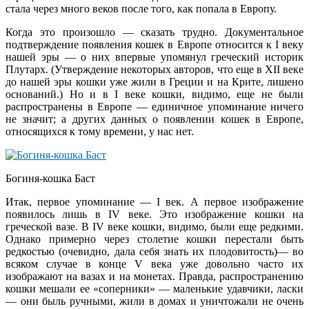
стала через много веков после того, как попала в Европу.
Когда это произошло — сказать трудно. Документальное
подтверждение появления кошек в Европе относится к I веку
нашей эры — о них впервые упомянул греческий историк
Плутарх. (Утверждение некоторых авторов, что еще в XII веке
до нашей эры кошки уже жили в Греции и на Крите, лишено
оснований.) Но и в I веке кошки, видимо, еще не были
распространены в Европе — единичное упоминание ничего
не значит; а других данных о появлении кошек в Европе,
относящихся к тому времени, у нас нет.
Богиня-кошка Баст
Итак, первое упоминание — I век. А первое изображение
появилось лишь в IV веке. Это изображение кошки на
греческой вазе. В IV веке кошки, видимо, были еще редкими.
Однако примерно через столетие кошки перестали быть
редкостью (очевидно, дала себя знать их плодовитость)— во
всяком случае в конце V века уже довольно часто их
изображают на вазах и на монетах. Правда, распространению
кошки мешали ее «соперники» — маленькие удавчики, ласки
— они быль ручными, жили в домах и уничтожали не очень