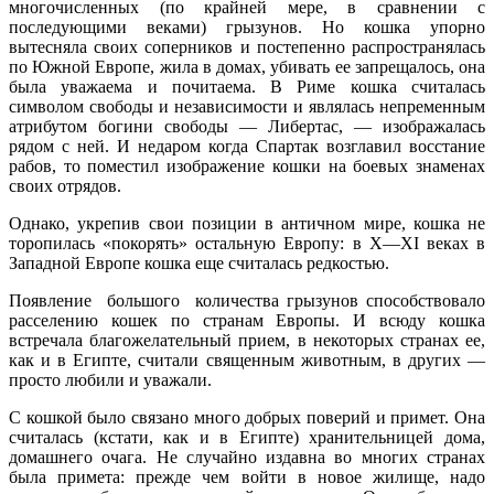
многочисленных (по крайней мере, в сравнении с
последующими веками) грызунов. Но кошка упорно
вытесняла своих соперников и постепенно распространялась
по Южной Европе, жила в домах, убивать ее запрещалось, она
была уважаема и почитаема. В Риме кошка считалась
символом свободы и независимости и являлась непременным
атрибутом богини свободы — Либертас, — изображалась
рядом с ней. И недаром когда Спартак возглавил восстание
рабов, то поместил изображение кошки на боевых знаменах
своих отрядов.
Однако, укрепив свои позиции в античном мире, кошка не
торопилась «покорять» остальную Европу: в X—XI веках в
Западной Европе кошка еще считалась редкостью.
Появление большого количества грызунов способствовало
расселению кошек по странам Европы. И всюду кошка
встречала благожелательный прием, в некоторых странах ее,
как и в Египте, считали священным животным, в других —
просто любили и уважали.
С кошкой было связано много добрых поверий и примет. Она
считалась (кстати, как и в Египте) хранительницей дома,
домашнего очага. Не случайно издавна во многих странах
была примета: прежде чем войти в новое жилище, надо