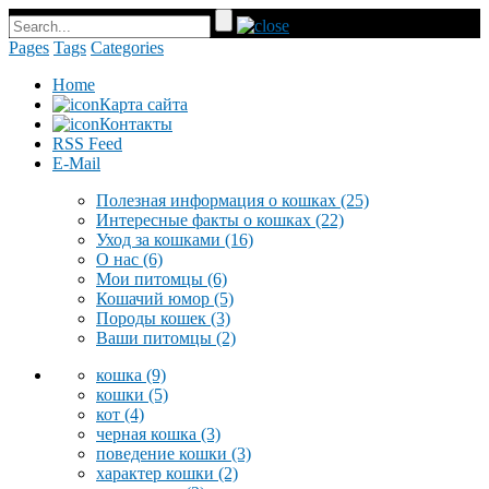
Pages
Tags
Categories
Home
Карта сайта
Контакты
RSS Feed
E-Mail
Полезная информация о кошках
(25)
Интересные факты о кошках
(22)
Уход за кошками
(16)
О нас
(6)
Мои питомцы
(6)
Кошачий юмор
(5)
Породы кошек
(3)
Ваши питомцы
(2)
кошка
(9)
кошки
(5)
кот
(4)
черная кошка
(3)
поведение кошки
(3)
характер кошки
(2)