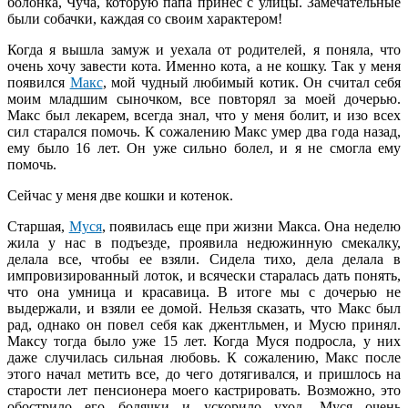
болонка, Чуча, которую папа принес с улицы. Замечательные
были собачки, каждая со своим характером!
Когда я вышла замуж и уехала от родителей, я поняла, что
очень хочу завести кота. Именно кота, а не кошку. Так у меня
появился
Макс
, мой чудный любимый котик. Он считал себя
моим младшим сыночком, все повторял за моей дочерью.
Макс был лекарем, всегда знал, что у меня болит, и изо всех
сил старался помочь. К сожалению Макс умер два года назад,
ему было 16 лет. Он уже сильно болел, и я не смогла ему
помочь.
Сейчас у меня две кошки и котенок.
Старшая,
Муся
, появилась еще при жизни Макса. Она неделю
жила у нас в подъезде, проявила недюжинную смекалку,
делала все, чтобы ее взяли. Сидела тихо, дела делала в
импровизированный лоток, и всячески старалась дать понять,
что она умница и красавица. В итоге мы с дочерью не
выдержали, и взяли ее домой. Нельзя сказать, что Макс был
рад, однако он повел себя как джентльмен, и Мусю принял.
Максу тогда было уже 15 лет. Когда Муся подросла, у них
даже случилась сильная любовь. К сожалению, Макс после
этого начал метить все, до чего дотягивался, и пришлось на
старости лет пенсионера моего кастрировать. Возможно, это
обострило его болячки и ускорило уход. Муся очень