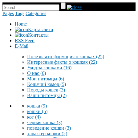
Pages
Tags
Categories
Home
Карта сайта
Контакты
RSS Feed
E-Mail
Полезная информация о кошках
(25)
Интересные факты о кошках
(22)
Уход за кошками
(16)
О нас
(6)
Мои питомцы
(6)
Кошачий юмор
(5)
Породы кошек
(3)
Ваши питомцы
(2)
кошка
(9)
кошки
(5)
кот
(4)
черная кошка
(3)
поведение кошки
(3)
характер кошки
(2)