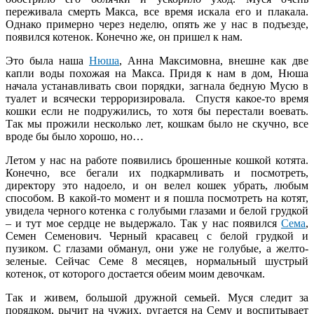
переживала смерть Макса, все время искала его и плакала.
Однако примерно через неделю, опять же у нас в подъезде,
появился котенок. Конечно же, он пришел к нам.
Это была наша
Нюша
, Анна Максимовна, внешне как две
капли воды похожая на Макса. Придя к нам в дом, Нюша
начала устанавливать свои порядки, загнала бедную Мусю в
туалет и всячески терроризировала. Спустя какое-то время
кошки если не подружились, то хотя бы перестали воевать.
Так мы прожили несколько лет, кошкам было не скучно, все
вроде бы было хорошо, но…
Летом у нас на работе появились брошенные кошкой котята.
Конечно, все бегали их подкармливать и посмотреть,
директору это надоело, и он велел кошек убрать, любым
способом. В какой-то момент и я пошла посмотреть на котят,
увидела черного котенка с голубыми глазами и белой грудкой
– и тут мое сердце не выдержало. Так у нас появился
Сема
,
Семен Семенович. Черный красавец с белой грудкой и
пузиком. С глазами обманул, они уже не голубые, а желто-
зеленые. Сейчас Семе 8 месяцев, нормальный шустрый
котенок, от которого достается обеим моим девочкам.
Так и живем, большой дружной семьей. Муся следит за
порядком, рычит на чужих, ругается на Сему и воспитывает