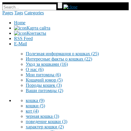
Pages
Tags
Categories
Home
Карта сайта
Контакты
RSS Feed
E-Mail
Полезная информация о кошках
(25)
Интересные факты о кошках
(22)
Уход за кошками
(16)
О нас
(6)
Мои питомцы
(6)
Кошачий юмор
(5)
Породы кошек
(3)
Ваши питомцы
(2)
кошка
(9)
кошки
(5)
кот
(4)
черная кошка
(3)
поведение кошки
(3)
характер кошки
(2)